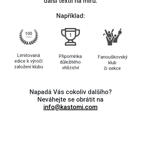
další textil na míru.
Například:
Limitovaná
Připomínka
Fanouškovský
edice k výročí
důležitého
klub
založení klubu
vítězství
či sekce
Napadá Vás cokoliv dalšího?
Neváhejte se obrátit na
info@kastomi.com