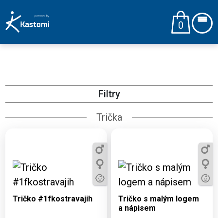
0
Filtry
Trička
Dostupné varianty:
Dostupné varianty:
3, 5, 7, 9, 11, S, M, L,
3, 5, 7, 9, 11, S, M, L,
XL, 2XL, 3XL, 4XL
XL, 2XL, 3XL, 4XL
Tričko #1fkostravajih
Tričko s malým logem
a nápisem