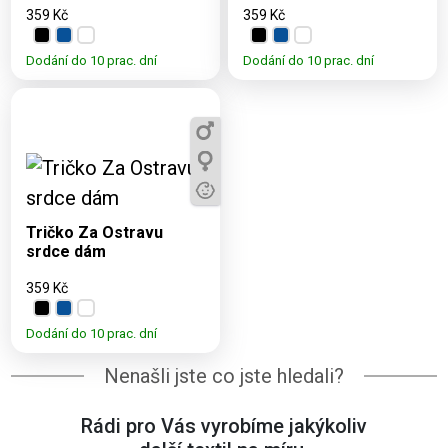
359 Kč
359 Kč
Dodání do 10 prac. dní
Dodání do 10 prac. dní
Dostupné varianty:
3, 5, 7, 9, 11, S, M, L,
XL, 2XL, 3XL, 4XL
Tričko Za Ostravu
srdce dám
359 Kč
Dodání do 10 prac. dní
Nenašli jste co jste hledali?
Rádi pro Vás vyrobíme jakýkoliv