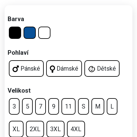
Barva
Pohlaví
Pánské
Dámské
Dětské
Velikost
3
5
7
9
11
S
M
L
XL
2XL
3XL
4XL