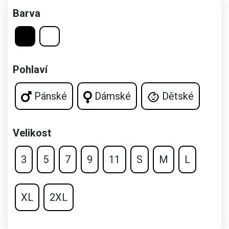
Barva
Pohlaví
Pánské
Dámské
Dětské
Velikost
3
5
7
9
11
S
M
L
XL
2XL